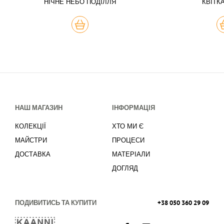
НІЧНЕ НЕБО ПОДІЛЛЯ
КВІТК
КУПИТЬ
К
НАШ МАГАЗИН
ІНФОРМАЦІЯ
КОЛЕКЦІЇ
ХТО МИ Є
МАЙСТРИ
ПРОЦЕСИ
ДОСТАВКА
МАТЕРІАЛИ
ДОГЛЯД
ПОДИВИТИСЬ ТА КУПИТИ
+38 050 360 29 09