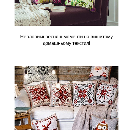
Невловимі весняні моменти на вишитому
домашньому текстилі