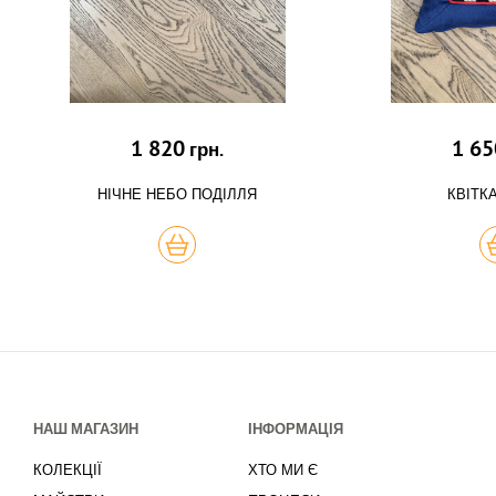
1 820
1 65
грн.
НІЧНЕ НЕБО ПОДІЛЛЯ
КВІТК
КУПИТЬ
К
НАШ МАГАЗИН
ІНФОРМАЦІЯ
КОЛЕКЦІЇ
ХТО МИ Є