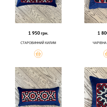
1 950
1 80
грн.
СТАРОВИННИЙ КИЛИМ
ЧАРІВНА
КУПИТЬ
К