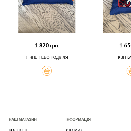
1 820
1 65
грн.
НІЧНЕ НЕБО ПОДІЛЛЯ
КВІТК
КУПИТЬ
К
НАШ МАГАЗИН
ІНФОРМАЦІЯ
КОЛЕКЦІЇ
ХТО МИ Є