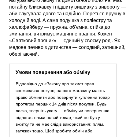
натурального льону та домотканого полотна. Має
потайну блискавку і підшиту вишивку з вивороту —
аби слугувала довго та надійно. Переться вручну в
холодній воді. А сама подушка з поліестру та
халлофайберу — пружна, об’ємна, стійка до
зминання, витримує машинне прання. Кожен
«Святковий пряник» — єдиний у своєму роді. Як
медове печиво з дитинства — солодкий, затишний,
оберігаючий.
Умови повернення або обміну
Відповідно до «Закону про захист прав
споживача» покупці нашого магазину мають
право обміняти або повернути куплений товар
протягом перших 14 днів після покупки. Будь
ласка, зверніть увагу — обміну чи поверненню
підлягає тільки новий товар, який не був у
вжитку та не має слідів використання: плям,
затяжок тощо. Щоб зробити обмін або