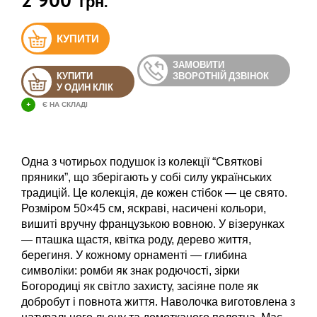
грн.
КУПИТИ
ЗАМОВИТИ
КУПИТИ
ЗВОРОТНІЙ ДЗВІНОК
У ОДИН КЛІК
+
Є НА СКЛАДІ
Одна з чотирьох подушок із колекції “Святкові
пряники”, що зберігають у собі силу українських
традицій. Це колекція, де кожен стібок — це свято.
Розміром 50×45 см, яскраві, насичені кольори,
вишиті вручну французькою вовною. У візерунках
— пташка щастя, квітка роду, дерево життя,
берегиня. У кожному орнаменті — глибина
символіки: ромби як знак родючості, зірки
Богородиці як світло захисту, засіяне поле як
добробут і повнота життя. Наволочка виготовлена з