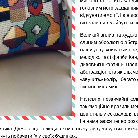
мистецтва Василь Кандин
головним його завданням
відчувати емоції. І він д
він залишив майбутнім п
Великий вплив на художн
єдиним абсолютно абстр
нашу уяву, уникаючи пре
мелодію, так і фарби Ка
дивовижні картини. Васи
абстракціоніста якість: 
«звучить» колір, і багато
«композиціями».
Напевно, незвичайні кол
так емоційно вразили ме
цей стиль у ескізах для 
і я намагаюся тепер роз
ика. Думаю, що ті люди, які мають чутливу уяву і вміння «
чуть побачити їх у своїх будинках.