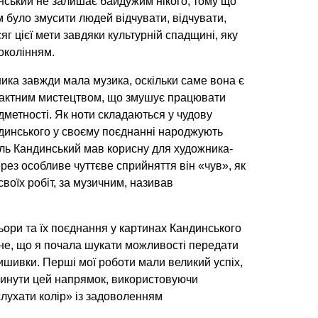
ський не залишає байдужим нікого, тому що
 було змусити людей відчувати, відчувати,
осяг цієї мети завдяки культурній спадщині, яку
околінням.
ика завжди мала музика, оскільки саме вона є
актним мистецтвом, що змушує працювати
дметності. Як ноти складаються у чудову
ндинського у своєму поєднанні народжують
ль Кандинський мав корисну для художника-
через особливе чуттєве сприйняття він «чув», як
 своїх робіт, за музичним, називав
ьори та їх поєднання у картинах Кандинського
не, що я почала шукати можливості передати
вишивки. Перші мої роботи мали великий успіх,
винути цей напрямок, використовуючи
слухати колір» із задоволенням