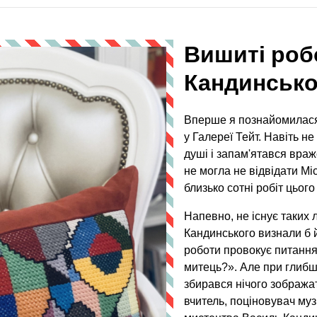
Вишиті роб
Кандинсько
Вперше я познайомилася
у Галереї Тейт. Навіть н
душі і запам'ятався вра
не могла не відвідати Мі
близько сотні робіт цьог
Напевно, не існує таких 
Кандинського визнали б й
роботи провокує питання 
митець?». Але при глибш
збирався нічого зображат
вчитель, поціновувач муз