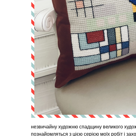
незвичайну художню спадщину великого художн
познайомляться з цією серією моїх робіт і захо