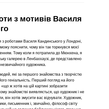
оти з мотивів Василя
го
 з роботами Василя Кандинського у Лондоні,
е можу пояснити, чому він так торкнувся моєї
женням. Тому коли я потрапила до Мюнхена, я
ську галерею в Ленбаххаузі, де представлено
о незвичайного художника.
людей, які за першого знайомства з творчістю
ого геніальність. Перший погляд на його
«що ж хотів на цій картині зобразити
ому знайомстві виявляється, що художник і не
и, він хотів змусити вас відчувати. Художник,
ики, письменник і, звичайно, філософ світу