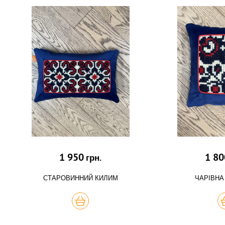
1 950
1 80
грн.
СТАРОВИННИЙ КИЛИМ
ЧАРІВНА
КУПИТЬ
К