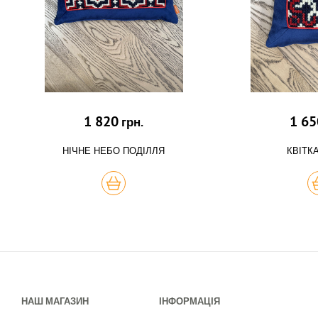
1 820
1 65
грн.
НІЧНЕ НЕБО ПОДІЛЛЯ
КВІТК
КУПИТЬ
К
НАШ МАГАЗИН
ІНФОРМАЦІЯ