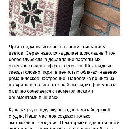
Яркая подушка интересна своим сочетанием
цветов. Серая наволочка делает шоколадный тон
более глубоким, а добавление пастельных
оттенков создает эффект легкости. Шоколадные
звезды словно парят в пенистых облаках, навевая
романическое настроение. Наволочка пошита из
натурального льна, который выглядит фактурно и
отлично сочеиается с геометрическими
орнаментами вышивки.
Купить яркую подушку выгодно в дизайнерской
студии. Наши мастера создают только
эксклюзивные изделия. Некоторые в единственном
экземпляре, а некоторые всего в двух, чтобы вы