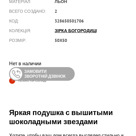
ЛЬОН
МАТЕРІАЛ:
2
ВСЕГО СОЗДАНО:
328650501706
КОД:
ЗІРКА БОГОРОДИЦІ
КОЛЕКЦІЯ:
50Х50
РОЗМІР:
Нет в наличии
ЗАМОВИТИ
ЗВОРОТНІЙ ДЗВІНОК
-
НЕМАЄ НА СКЛАДІ
Яркая подушка с вышитыми
шоколадными звездами
Хотите, чтобы ваш дом всегда выглядел стильно и