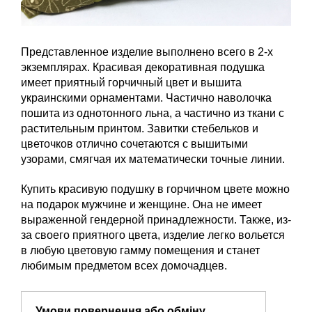
Представленное изделие выполнено всего в 2-х
экземплярах. Красивая декоративная подушка
имеет приятный горчичный цвет и вышита
украинскими орнаментами. Частично наволочка
пошита из однотонного льна, а частично из ткани с
растительным принтом. Завитки стебельков и
цветочков отлично сочетаются с вышитыми
узорами, смягчая их математически точные линии.
Купить красивую подушку в горчичном цвете можно
на подарок мужчине и женщине. Она не имеет
выраженной гендерной принадлежности. Также, из-
за своего приятного цвета, изделие легко вольется
в любую цветовую гамму помещения и станет
любимым предметом всех домочадцев.
Умови повернення або обміну