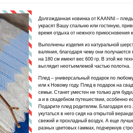
Долгожданная новинка от KAANNI – пледы
украсят Вашу спальню или гостиную, прив
время отдыха от нежного прикосновения к
Выполнены изделия из натуральной шерст
валяния, благодаря чему они получаются 
на 180 см имеют вес 600 гр. В этой же тех
выглядит неотъемлемой частью полотна.
Плед – универсальный подарок по любому
или к Новому году. Плед в подарок на свад
семьи. Станет уместен не только для буд
а и в свадебном путешествии, особенно ес
Подарите плед родителям. Благодаря его л
укутаться в него сидя на открытой веранд
свежий и прохладный воздух. А еще лучше
разных цветовых гаммах, подчеркнув стро