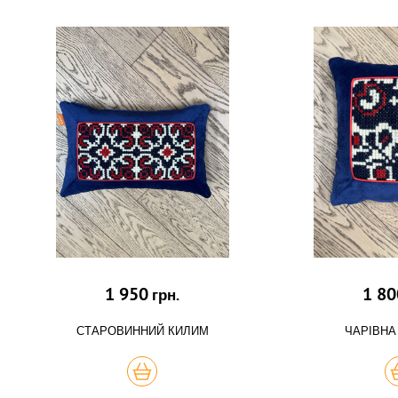
1 950
1 80
грн.
СТАРОВИННИЙ КИЛИМ
ЧАРІВНА
КУПИТЬ
К