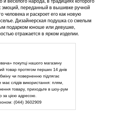
 и веселого народа, в традициях которого
к эмоций, переданный в вышивке ручной
о человека и раскроет его как новую
веселье. Дизайнерская подушка со смелым
ным подарком юноше или девушке,
остью отражается в ярком изделии.
ивача» покупці нашого магазину
ий товар протягом перших 14 днів
 обміну чи поверненню підлягає
не має слідів використання: плям,
нення товару, приходьте в шоу-рум
ар за цією адресою.
фоном: (044) 3602909