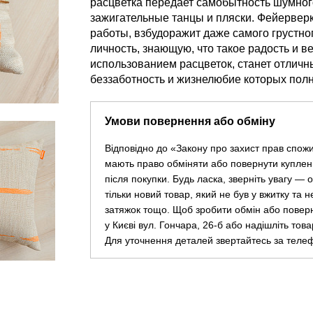
расцветка передает самобытность шумного
зажигательные танцы и пляски. Фейервер
работы, взбудоражит даже самого грустног
личность, знающую, что такое радость и 
использованием расцветок, станет отлич
беззаботность и жизнелюбие которых полн
Умови повернення або обміну
Відповідно до «Закону про захист прав спож
мають право обміняти або повернути куплен
після покупки. Будь ласка, зверніть увагу —
тільки новий товар, який не був у вжитку та 
затяжок тощо. Щоб зробити обмін або повер
у Києві вул. Гончара, 26-б або надішліть тов
Для уточнення деталей звертайтесь за теле