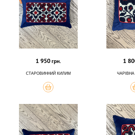
1 950
1 80
грн.
СТАРОВИННИЙ КИЛИМ
ЧАРІВНА
КУПИТЬ
К