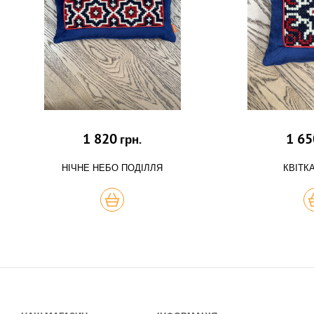
1 820
1 65
грн.
НІЧНЕ НЕБО ПОДІЛЛЯ
КВІТК
КУПИТЬ
К