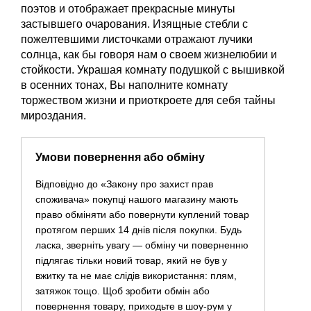
поэтов и отображает прекрасные минуты
застывшего очарования. Изящные стебли с
пожелтевшими листочками отражают лучики
солнца, как бы говоря нам о своем жизнелюбии и
стойкости. Украшая комнату подушкой с вышивкой
в осенних тонах, Вы наполните комнату
торжеством жизни и приоткроете для себя тайны
мироздания.
Умови повернення або обміну
Відповідно до «Закону про захист прав
споживача» покупці нашого магазину мають
право обміняти або повернути куплений товар
протягом перших 14 днів після покупки. Будь
ласка, зверніть увагу — обміну чи поверненню
підлягає тільки новий товар, який не був у
вжитку та не має слідів використання: плям,
затяжок тощо. Щоб зробити обмін або
повернення товару, приходьте в шоу-рум у