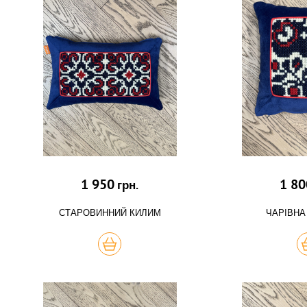
1 950
1 80
грн.
СТАРОВИННИЙ КИЛИМ
ЧАРІВНА
КУПИТЬ
К