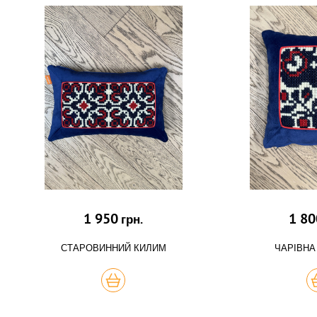
1 950
1 80
грн.
СТАРОВИННИЙ КИЛИМ
ЧАРІВНА
КУПИТЬ
К