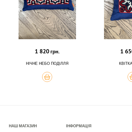
1 820
1 65
грн.
НІЧНЕ НЕБО ПОДІЛЛЯ
КВІТК
КУПИТЬ
К
НАШ МАГАЗИН
ІНФОРМАЦІЯ