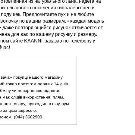
отовленная из натурального льна, надета на
нитель нового поколения гипоалергенен и
 подушек. Предпочитаете пух и не любите
волочку по вашим размерам. • каждая модель
 • даже повторяющийся рисунок отличается от
ена для вас по вашему рисунку и размеру.
ном сайте KAANNI, заказав по телефону и
йчас!
ивача» покупці нашого магазину
ий товар протягом перших 14 днів
 обміну чи поверненню підлягає
не має слідів використання: плям,
нення товару, приходьте в шоу-рум
ар за цією адресою.
фоном: (044) 3602909