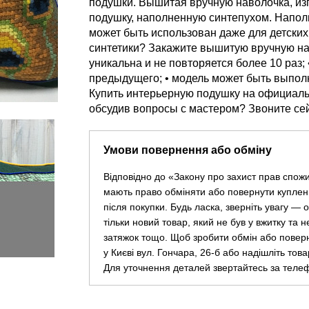
подушки. Вышитая вручную наволочка, изг
подушку, наполненную синтепухом. Напол
может быть использован даже для детских
синтетики? Закажите вышитую вручную на
уникальна и не повторяется более 10 раз;
предыдущего; • модель может быть выполн
Купить интерьерную подушку на официаль
обсудив вопросы с мастером? Звоните се
Умови повернення або обміну
Відповідно до «Закону про захист прав спож
мають право обміняти або повернути куплен
після покупки. Будь ласка, зверніть увагу —
тільки новий товар, який не був у вжитку та 
затяжок тощо. Щоб зробити обмін або повер
у Києві вул. Гончара, 26-б або надішліть тов
Для уточнення деталей звертайтесь за теле