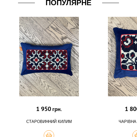
ПОПУЛЯРНЕ
1 950
1 80
грн.
СТАРОВИННИЙ КИЛИМ
ЧАРІВНА
КУПИТЬ
К