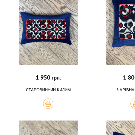
1 950
1 80
грн.
СТАРОВИННИЙ КИЛИМ
ЧАРІВНА
КУПИТЬ
К