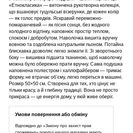
«Етнокласика» — витончена рукотворна колекція,
що вшановує гуцульські візерунки, де кожен колір
— як голос предків. Яскравий переможно-
помаранчевий — як пісня сонця, без жодного
холодного відтінку, наповнює простір теплом,
спокоєм і добробутом. Наволочка вишита вручну
вовною та оздоблена натуральнім льоном. Потайна
блискавка дозволяє легко знімати її. Зі зворотнього
боку — вишивка підшита тканиною, щоб наволочку
можна було обережно прати вручну. Сама подушка
наповнена поліестром і халлофайбером — тримає
форму, не втрачає об’єму, легко переться в машині.
Розмір 50×50 см. Створена для тих, хто цінує не
тільки красу, а й глибину традиції. Вона не просто
прикраса — це енергія дому, у якій живе оберіг.
Умови повернення або обміну
Відповідно до «Закону про захист прав
споживача» покупці нашого магазину мають