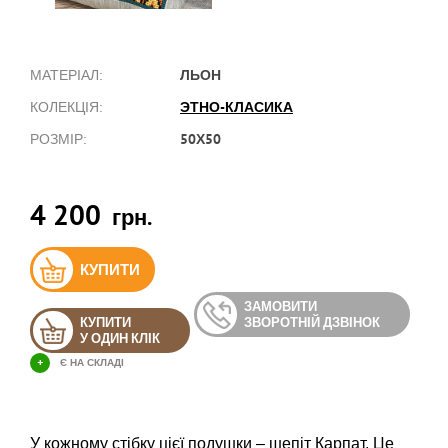
ЛЬОН
МАТЕРІАЛ:
ЭТНО-КЛАСИКА
КОЛЕКЦІЯ:
50Х50
РОЗМІР:
4 200
грн.
КУПИТИ
ЗАМОВИТИ
КУПИТИ
ЗВОРОТНІЙ ДЗВІНОК
У ОДИН КЛІК
+
Є НА СКЛАДІ
У кожному стібку цієї подушки – шепіт Карпат. Це