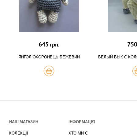
645
75
грн.
ЯНГОЛ ОХОРОНЕЦЬ БЕЖЕВИЙ
БЕЛЫЙ БЫК С КОЛ
КУПИТЬ
К
НАШ МАГАЗИН
ІНФОРМАЦІЯ
КОЛЕКЦІЇ
ХТО МИ Є