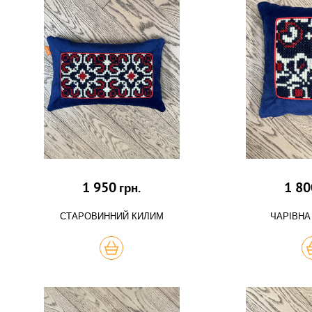
1 950
1 80
грн.
СТАРОВИННИЙ КИЛИМ
ЧАРІВНА
КУПИТЬ
К