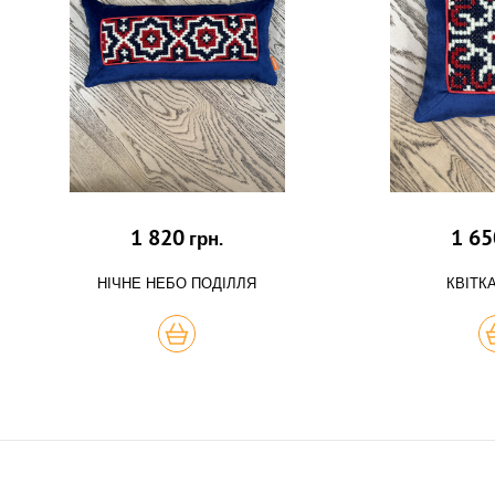
1 820
1 65
грн.
НІЧНЕ НЕБО ПОДІЛЛЯ
КВІТК
КУПИТЬ
К