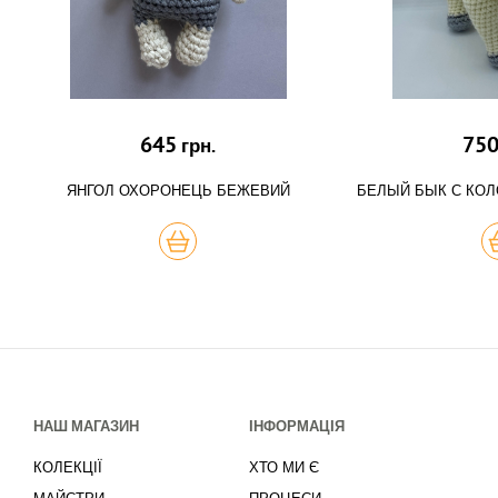
645
75
грн.
ЯНГОЛ ОХОРОНЕЦЬ БЕЖЕВИЙ
БЕЛЫЙ БЫК С КОЛ
КУПИТЬ
К
НАШ МАГАЗИН
ІНФОРМАЦІЯ
КОЛЕКЦІЇ
ХТО МИ Є