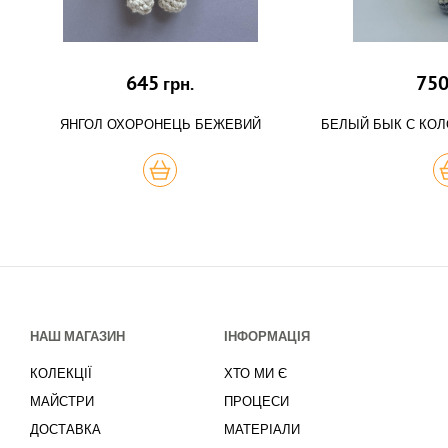
645
75
грн.
ЯНГОЛ ОХОРОНЕЦЬ БЕЖЕВИЙ
БЕЛЫЙ БЫК С КОЛ
КУПИТЬ
К
НАШ МАГАЗИН
ІНФОРМАЦІЯ
КОЛЕКЦІЇ
ХТО МИ Є
МАЙСТРИ
ПРОЦЕСИ
ДОСТАВКА
МАТЕРІАЛИ