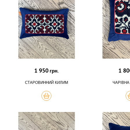
1 950
1 80
грн.
СТАРОВИННИЙ КИЛИМ
ЧАРІВНА
КУПИТЬ
К