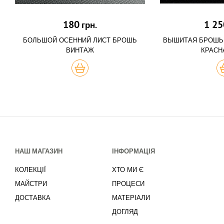
180
1 25
грн.
БОЛЬШОЙ ОСЕННИЙ ЛИСТ БРОШЬ
ВЫШИТАЯ БРОШЬ 
ВИНТАЖ
КРАСН
КУПИТЬ
К
НАШ МАГАЗИН
ІНФОРМАЦІЯ
КОЛЕКЦІЇ
ХТО МИ Є
МАЙСТРИ
ПРОЦЕСИ
ДОСТАВКА
МАТЕРІАЛИ
ДОГЛЯД