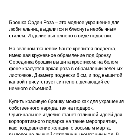
Брошка Орден Роза – это модное украшение для
любительниц выделится и блеснуть необычным
стилем. Изделие выполнено в виде подвески.
На зеленом тканевом банте крепится подвеска,
имеющая кружевное обрамление под бронзу.
Серединка брошки вышита крестиком: на белом
фоне красуется яркая роза в обрамлении зеленых
листочков. Диаметр подвески 6 см, и под вышитой
канвой присутствует синтепон, делающий ее
немного объемной.
Купить красивую брошку можно как для украшения
собственного наряда, так на подарок.
Оригинальное изделие станет отличной идеей для
корпоративного подарка на такие мероприятия,
как: поздравление женщин с восьмым марта,
выделение лучшей сотрудницы компании и т.д. В