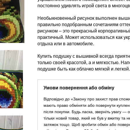
постоянно удивлять игрой света в многоц
Необыкновенный рисунок выполнен вышит
правильно подобранным сочетаниям отте
рисунком – это прекрасный корпоративный
практичный. Может использоваться как ук
отдыха или в автомобиле.
Купить подушку с вышивкой всегда приятн
только своей красотой, а и мягкостью. На
подушке быть как облачко мягкой и легкой.
Умови повернення або обміну
Відповідно до «Закону про захист прав спож
мають право обміняти або повернути куплен
після покупки. Будь ласка, зверніть увагу —
тільки новий товар, який не був у вжитку та 
затяжок тощо. Щоб зробити обмін або повер