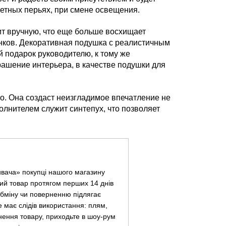
ветных перьях, при смене освещения.
 вручную, что еще больше восхищает
нков. Декоративная подушка с реалистичным
 подарок руководителю, к тому же
рашение интерьера, в качестве подушки для
о. Она создаст неизгладимое впечатление не
полнителем служит синтепух, что позволяет
ивача» покупці нашого магазину
ий товар протягом перших 14 днів
 обміну чи поверненню підлягає
не має слідів використання: плям,
нення товару, приходьте в шоу-рум