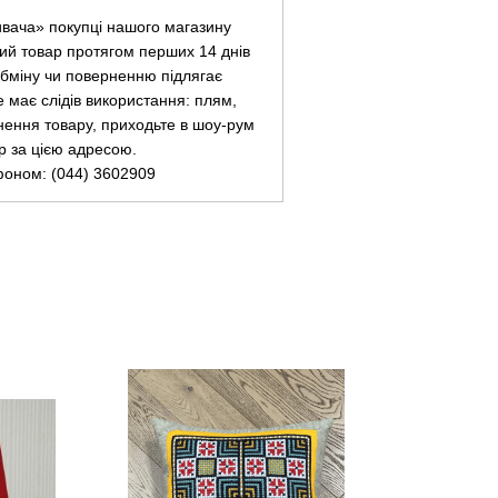
ивача» покупці нашого магазину
ий товар протягом перших 14 днів
 обміну чи поверненню підлягає
не має слідів використання: плям,
нення товару, приходьте в шоу-рум
ар за цією адресою.
фоном: (044) 3602909