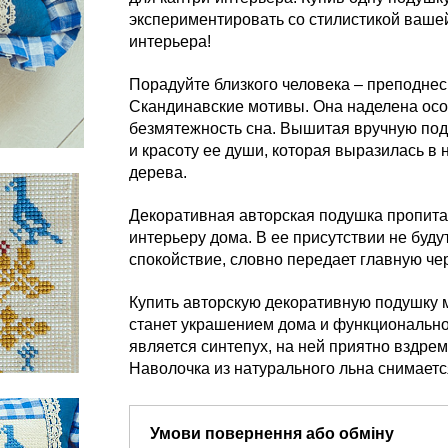
экспериментировать со стилистикой ваше
интерьера!
Порадуйте близкого человека – преподнес
Скандинавские мотивы. Она наделена осо
безмятежность сна. Вышитая вручную под
и красоту ее души, которая выразилась в
дерева.
Декоративная авторская подушка пропитан
интерьеру дома. В ее присутствии не будут
спокойствие, словно передает главную че
Купить авторскую декоративную подушку 
станет украшением дома и функционально
является синтепух, на ней приятно вздрем
Наволочка из натурального льна снимаетс
Умови повернення або обміну