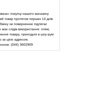
ивача» покупці нашого магазину
ий товар протягом перших 14 днів
 обміну чи поверненню підлягає
не має слідів використання: плям,
нення товару, приходьте в шоу-рум
ар за цією адресою.
фоном: (044) 3602909