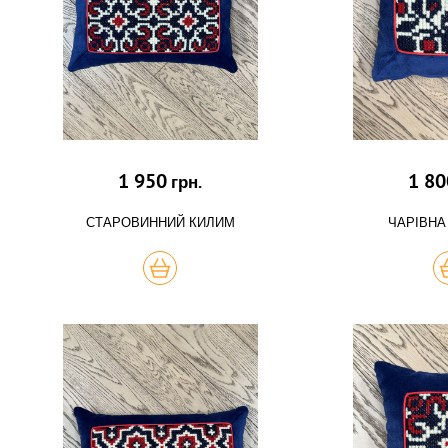
1 950
1 80
грн.
СТАРОВИННИЙ КИЛИМ
ЧАРІВНА
КУПИТЬ
К