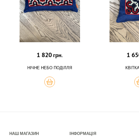
1 820
1 65
грн.
НІЧНЕ НЕБО ПОДІЛЛЯ
КВІТК
КУПИТЬ
К
НАШ МАГАЗИН
ІНФОРМАЦІЯ