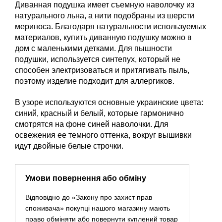
Диванная подушка имеет съемную наволочку из
натурального льна, а нити подобраны из шерсти
мериноса. Благодаря натуральности используемых
материалов, купить диванную подушку можно в
дом с маленькими детками. Для пышности
подушки, используется синтепух, который не
способен электризоваться и притягивать пыль,
поэтому изделие подходит для аллергиков.
В узоре используются основные украинские цвета:
синий, красный и белый, которые гармонично
смотрятся на фоне синей наволочки. Для
освежения ее темного оттенка, вокруг вышивки
идут двойные белые строчки.
Умови повернення або обміну
Відповідно до «Закону про захист прав
споживача» покупці нашого магазину мають
право обміняти або повернути куплений товар