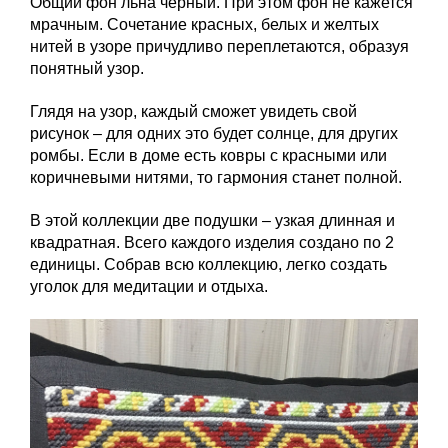
Общий фон льна черный. При этом фон не кажется
мрачным. Сочетание красных, белых и желтых
нитей в узоре причудливо переплетаются, образуя
понятный узор.
Глядя на узор, каждый сможет увидеть свой
рисунок – для одних это будет солнце, для других
ромбы. Если в доме есть ковры с красными или
коричневыми нитями, то гармония станет полной.
В этой коллекции две подушки – узкая длинная и
квадратная. Всего каждого изделия создано по 2
единицы. Собрав всю коллекцию, легко создать
уголок для медитации и отдыха.