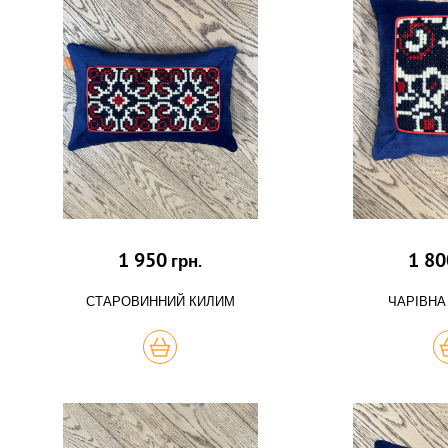
1 950
1 80
грн.
СТАРОВИННИЙ КИЛИМ
ЧАРІВНА
КУПИТЬ
К