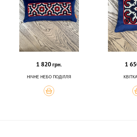
1 820
1 65
грн.
НІЧНЕ НЕБО ПОДІЛЛЯ
КВІТК
КУПИТЬ
К