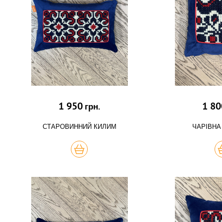
1 950
1 80
грн.
СТАРОВИННИЙ КИЛИМ
ЧАРІВНА
КУПИТЬ
К