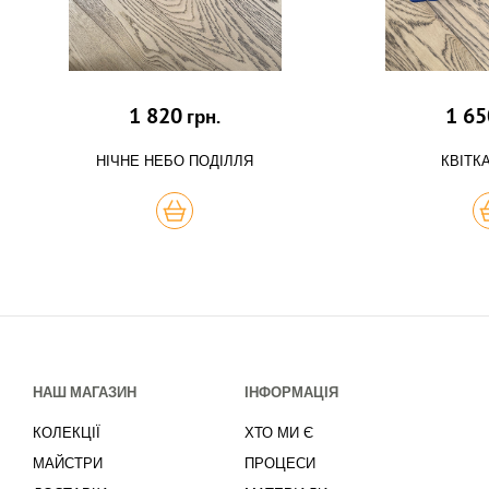
1 820
1 65
грн.
НІЧНЕ НЕБО ПОДІЛЛЯ
КВІТК
КУПИТЬ
К
НАШ МАГАЗИН
ІНФОРМАЦІЯ
КОЛЕКЦІЇ
ХТО МИ Є
МАЙСТРИ
ПРОЦЕСИ