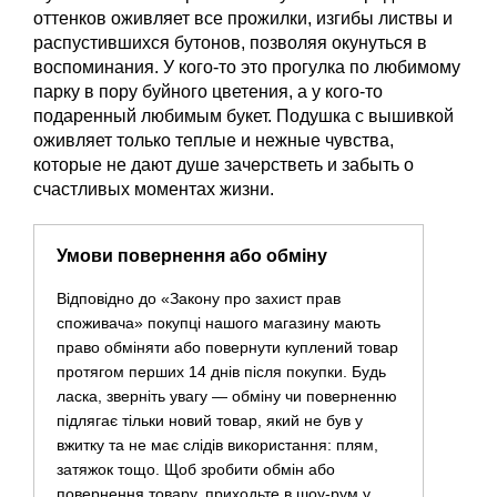
оттенков оживляет все прожилки, изгибы листвы и
распустившихся бутонов, позволяя окунуться в
воспоминания. У кого-то это прогулка по любимому
парку в пору буйного цветения, а у кого-то
подаренный любимым букет. Подушка с вышивкой
оживляет только теплые и нежные чувства,
которые не дают душе зачерстветь и забыть о
счастливых моментах жизни.
Умови повернення або обміну
Відповідно до «Закону про захист прав
споживача» покупці нашого магазину мають
право обміняти або повернути куплений товар
протягом перших 14 днів після покупки. Будь
ласка, зверніть увагу — обміну чи поверненню
підлягає тільки новий товар, який не був у
вжитку та не має слідів використання: плям,
затяжок тощо. Щоб зробити обмін або
повернення товару, приходьте в шоу-рум у