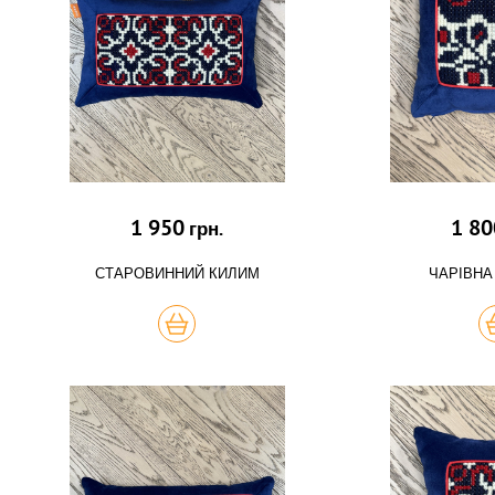
1 950
1 80
грн.
СТАРОВИННИЙ КИЛИМ
ЧАРІВНА
КУПИТЬ
К