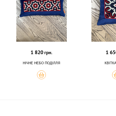
1 820
1 65
грн.
НІЧНЕ НЕБО ПОДІЛЛЯ
КВІТК
КУПИТЬ
К