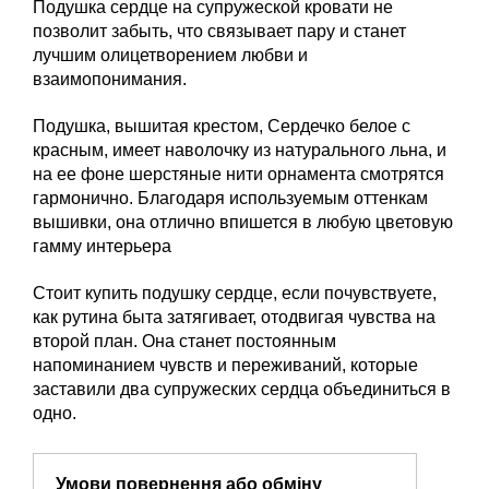
Подушка сердце на супружеской кровати не
позволит забыть, что связывает пару и станет
лучшим олицетворением любви и
взаимопонимания.
Подушка, вышитая крестом, Сердечко белое с
красным, имеет наволочку из натурального льна, и
на ее фоне шерстяные нити орнамента смотрятся
гармонично. Благодаря используемым оттенкам
вышивки, она отлично впишется в любую цветовую
гамму интерьера
Стоит купить подушку сердце, если почувствуете,
как рутина быта затягивает, отодвигая чувства на
второй план. Она станет постоянным
напоминанием чувств и переживаний, которые
заставили два супружеских сердца объединиться в
одно.
Умови повернення або обміну