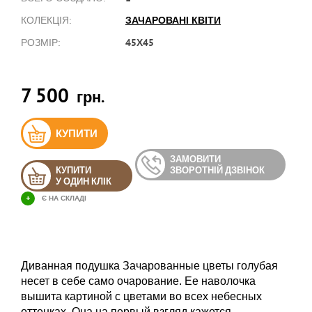
ЗАЧАРОВАНІ КВІТИ
КОЛЕКЦІЯ:
45Х45
РОЗМІР:
7 500
грн.
КУПИТИ
ЗАМОВИТИ
КУПИТИ
ЗВОРОТНІЙ ДЗВІНОК
У ОДИН КЛІК
+
Є НА СКЛАДІ
Диванная подушка Зачарованные цветы голубая
несет в себе само очарование. Ее наволочка
вышита картиной с цветами во всех небесных
оттенках. Она на первый взгляд кажется