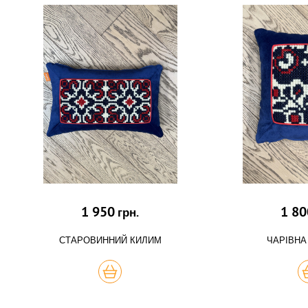
1 950
1 80
грн.
СТАРОВИННИЙ КИЛИМ
ЧАРІВНА
КУПИТЬ
К