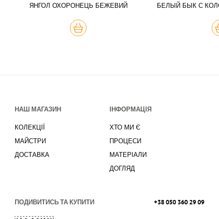
ЯНГОЛ ОХОРОНЕЦЬ БЕЖЕВИЙ
БЕЛЫЙ БЫК С КОЛ
КУПИТЬ
К
НАШ МАГАЗИН
ІНФОРМАЦІЯ
КОЛЕКЦІЇ
ХТО МИ Є
МАЙСТРИ
ПРОЦЕСИ
ДОСТАВКА
МАТЕРІАЛИ
ДОГЛЯД
ПОДИВИТИСЬ ТА КУПИТИ
+38 050 360 29 09