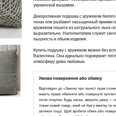
украинской вышивки.
Декоративная подушка с кружевом белого 
тонах или разбавит насыщенный яркими от
кружевом пошита из натурального льна се
выразительно. Наполнителем служит синт
пышность и объем изделия.
Купить подушку с кружевом можно без вся
Валентина. Она идеально подчеркнет тепл
атмосферу дома любовью.
Умови повернення або обміну
Відповідно до «Закону про захист прав спож
мають право обміняти або повернути куплен
після покупки. Будь ласка, зверніть увагу —
тільки новий товар, який не був у вжитку та 
затяжок тощо. Щоб зробити обмін або повер