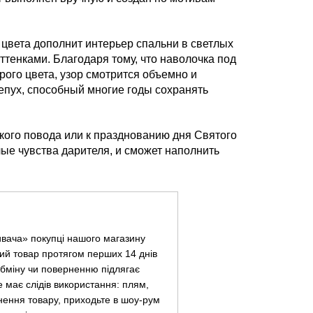
цвета дополнит интерьер спальни в светлых
тенками. Благодаря тому, что наволочка под
рого цвета, узор смотрится объемно и
епух, способный многие годы сохранять
кого повода или к празднованию дня Святого
ые чувства дарителя, и сможет наполнить
ивача» покупці нашого магазину
ий товар протягом перших 14 днів
 обміну чи поверненню підлягає
не має слідів використання: плям,
нення товару, приходьте в шоу-рум