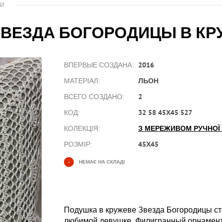
КИ
ЗВЕЗДА БОГОРОДИЦЫ В КР
2016
ВПЕРВЫЕ СОЗДАНА:
ЛЬОН
МАТЕРІАЛ:
2
ВСЕГО СОЗДАНО:
32 58 45Х45 527
КОД:
З МЕРЕЖИВОМ РУЧНОЇ
КОЛЕКЦІЯ:
45Х45
РОЗМІР:
-
НЕМАЄ НА СКЛАДІ
Подушка в кружеве Звезда Богородицы ст
любимой девушке. Филигранный орнамент