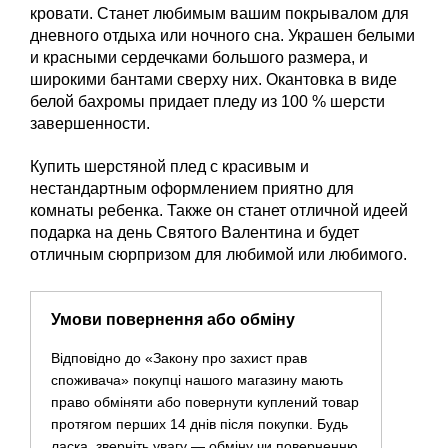
кровати. Станет любимым вашим покрывалом для
дневного отдыха или ночного сна. Украшен белыми
и красными сердечками большого размера, и
широкими бантами сверху них. Окантовка в виде
белой бахромы придает пледу из 100 % шерсти
завершенности.
Купить шерстяной плед с красивым и
нестандартным оформлением приятно для
комнаты ребенка. Также он станет отличной идеей
подарка на день Святого Валентина и будет
отличным сюрпризом для любимой или любимого.
Умови повернення або обміну
Відповідно до «Закону про захист прав
споживача» покупці нашого магазину мають
право обміняти або повернути куплений товар
протягом перших 14 днів після покупки. Будь
ласка, зверніть увагу — обміну чи поверненню