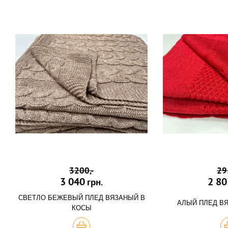
3200,-
29
3 040
2 80
грн.
СВЕТЛО БЕЖЕВЫЙ ПЛЕД ВЯЗАНЫЙ В
АЛЫЙ ПЛЕД В
КОСЫ
КУПИТЬ
К