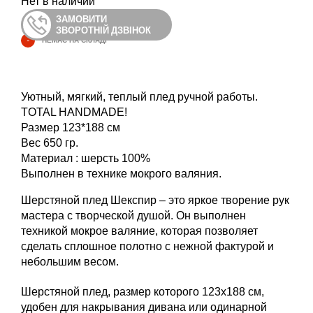
Нет в наличии
ЗАМОВИТИ
ЗВОРОТНІЙ ДЗВІНОК
-
НЕМАЄ НА СКЛАДІ
Уютный, мягкий, теплый плед ручной работы.
TOTAL HANDMADE!
Размер 123*188 см
Вес 650 гр.
Материал : шерсть 100%
Выполнен в технике мокрого валяния.
Шерстяной плед Шекспир – это яркое творение рук
мастера с творческой душой. Он выполнен
техникой мокрое валяние, которая позволяет
сделать сплошное полотно с нежной фактурой и
небольшим весом.
Шерстяной плед, размер которого 123х188 см,
удобен для накрывания дивана или одинарной