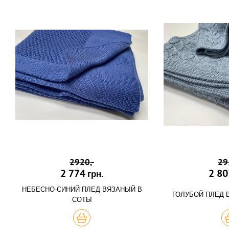
2920,-
29
2 774
2 80
грн.
НЕБЕСНО-СИНИЙ ПЛЕД ВЯЗАНЫЙ В
ГОЛУБОЙ ПЛЕД 
СОТЫ
КУПИТЬ
К