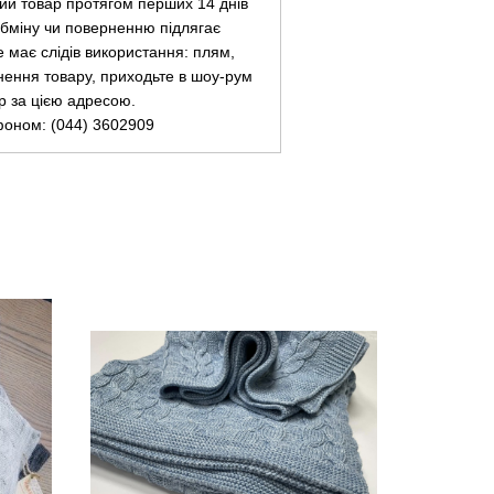
ий товар протягом перших 14 днів
 обміну чи поверненню підлягає
не має слідів використання: плям,
нення товару, приходьте в шоу-рум
ар за цією адресою.
фоном: (044) 3602909