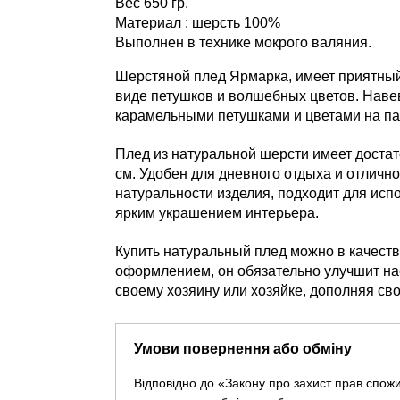
Вес 650 гр.
Материал : шерсть 100%
Выполнен в технике мокрого валяния.
Шерстяной плед Ярмарка, имеет приятный 
виде петушков и волшебных цветов. Наве
карамельными петушками и цветами на па
Плед из натуральной шерсти имеет достат
см. Удобен для дневного отдыха и отличн
натуральности изделия, подходит для испо
ярким украшением интерьера.
Купить натуральный плед можно в качеств
оформлением, он обязательно улучшит нас
своему хозяину или хозяйке, дополняя св
Умови повернення або обміну
Відповідно до «Закону про захист прав спож