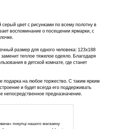
серый цвет с рисунками по всему полотну в
вает воспоминание о посещении ярмарки, с
лочке.
очный размер для одного человека: 123х188
о заменит теплое тяжелое одеяло. Благодаря
льзования в детской комнате, где станет
е подарка на любое торжество. С таким ярким
троение и будет всегда его поддерживать
ое непосредственное предназначение.
ивача» покупці нашого магазину