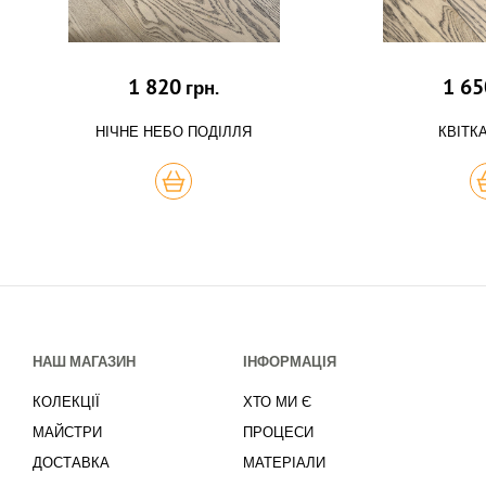
1 820
1 65
грн.
НІЧНЕ НЕБО ПОДІЛЛЯ
КВІТК
КУПИТЬ
К
НАШ МАГАЗИН
ІНФОРМАЦІЯ
КОЛЕКЦІЇ
ХТО МИ Є
МАЙСТРИ
ПРОЦЕСИ
ДОСТАВКА
МАТЕРІАЛИ