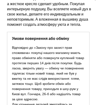
а жесткое кресло сделает удобным. Покупая
интерьерную подушку, Вы вселяете новый дух в
свое жилье, делаете его индивидуальным и
неповторимым. А вложенная в вышивку душа
поможет создать атмосферу уюта и тепла.
Умови повернення або обміну
Відповідно до «Закону про захист прав
споживача» покупці нашого магазину мають
право обміняти або повернути куплений товар
протягом перших 14 днів після покупки. Будь
ласка, зверніть увагу — обміну чи поверненню
підлягає тільки новий товар, який не був у
вжитку та не має слідів використання: плям,
затяжок тощо. Щоб зробити обмін або
повернення товару, приходьте в шоу-рум у
Києві вул. Гончара, 26-б або надішліть товар
за цією адресою.
Для уточнення деталей звертайтесь за