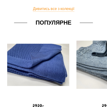
Дивитись все з колекції
ПОПУЛЯРНЕ
2920,-
29