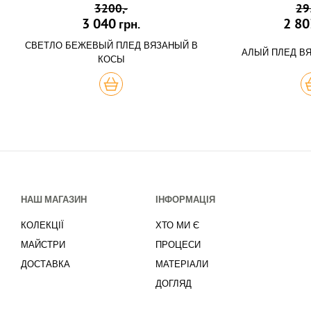
3200,-
29
3 040
2 80
грн.
СВЕТЛО БЕЖЕВЫЙ ПЛЕД ВЯЗАНЫЙ В
АЛЫЙ ПЛЕД В
КОСЫ
КУПИТЬ
К
НАШ МАГАЗИН
ІНФОРМАЦІЯ
КОЛЕКЦІЇ
ХТО МИ Є
МАЙСТРИ
ПРОЦЕСИ
ДОСТАВКА
МАТЕРІАЛИ
ДОГЛЯД