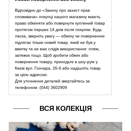
Відповідно до «Закону про захист прав
споживача» покупці нашого магазину мають
право обміняти або повернути куплений товар
протягом перших 14 днів після покупки. Будь
ласка, зверніть увагу — обміну чи поверненню
підлягає тільки новий товар, який не був у
вжитку та не має слідів використання: плям,
затяжок тощо. Щоб зробити обмін або
повернення товару, приходьте в шоу-рум у
Києві вул. Гончара, 26-б або надішліть товар
за цією адресою.
Для уточнення деталей звертайтесь за
телефоном: (044) 3602909
ВСЯ КОЛЕКЦІЯ