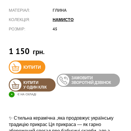
ГЛИНА
МАТЕРІАЛ:
НАМИСТО
КОЛЕКЦІЯ:
45
РОЗМІР:
1 150
грн.
КУПИТИ
ЗАМОВИТИ
КУПИТИ
ЗВОРОТНІЙ ДЗВІНОК
У ОДИН КЛІК
+
Є НА СКЛАДІ
✨ Стильна керамічна ,яка продовжує українську
традицію прикрас Ця прикраса — як гарно
збережений спогад про бабусині скарби, але з