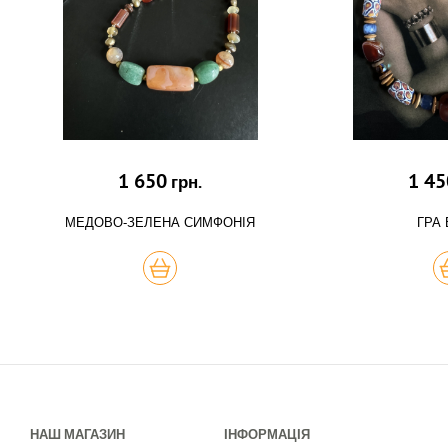
1 650
1 45
грн.
МЕДОВО-ЗЕЛЕНА СИМФОНІЯ
ГРА 
КУПИТЬ
К
НАШ МАГАЗИН
ІНФОРМАЦІЯ