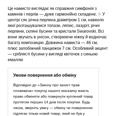
Це намисто виглядає як справжня симфонія з
каменів і перлів — дуже гармонійно складене. ✨ У
центрі сяє річна перлина діаметром 1 см, навколо
якої розташувалися топази, ляпис, лазуріт, річні
перлини, скляні бусини та кристали Swarovski. Всі
вони звучать в унісон, створюючи ніжну й водночас
багату композицію. Довжина намиста — 46 см,
плюс запобіжний ланцюжок 7 см. Особливий акцент
— сріблясті бусини у вигляді квіточок з синьою
емаллю
Умови повернення або обміну
Відповідно до «Закону про захист прав
споживача» покупці нашого магазину мають
право обміняти або повернути куплений товар
протягом перших 14 днів після покупки. Будь
ласка, зверніть увагу — обміну чи поверненню
підлягає тільки новий товар, який не був у