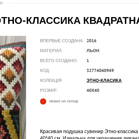
КИ
ЭТНО-КЛАССИКА КВАДРАТН
2016
ВПЕРВЫЕ СОЗДАНА:
ЛЬОН
МАТЕРІАЛ:
1
ВСЕГО СОЗДАНО:
32774040949
КОД:
ЭТНО-КЛАСИКА
КОЛЕКЦІЯ:
40X40
РОЗМІР:
-
НЕМАЄ НА СКЛАДІ
Красивая подушка сувенир Этно-классика
40*40 см. Идеальна для украшения дивана