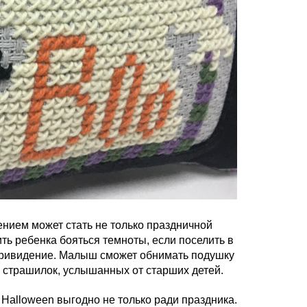
ием может стать не только праздничной
ть ребенка бояться темноты, если поселить в
привидение. Малыш сможет обнимать подушку
я страшилок, услышанных от старших детей.
 Halloween выгодно не только ради праздника.