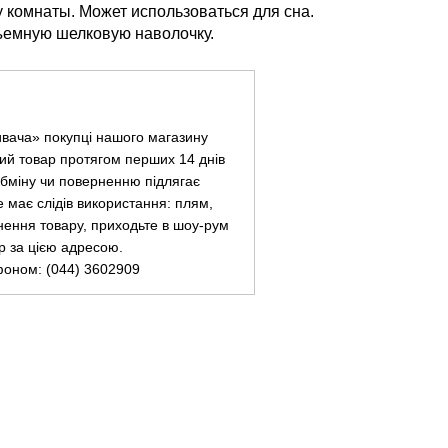
у комнаты. Может использоваться для сна.
ъемную шелковую наволочку.
ивача» покупці нашого магазину
ий товар протягом перших 14 днів
 обміну чи поверненню підлягає
не має слідів використання: плям,
нення товару, приходьте в шоу-рум
ар за цією адресою.
фоном: (044) 3602909