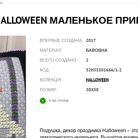
КИ
HALLOWEEN МАЛЕНЬКОЕ ПР
2017
ВПЕРВЫЕ СОЗДАНА:
БАВОВНА
МАТЕРІАЛ:
2
ВСЕГО СОЗДАНО:
32H35501666/1-2
КОД:
HALLOWEEN
КОЛЕКЦІЯ:
30Х50
РОЗМІР:
+
Є НА СКЛАДІ
Подушка, декор праздника Halloween – э
тематического интерьера. Вышитое мален