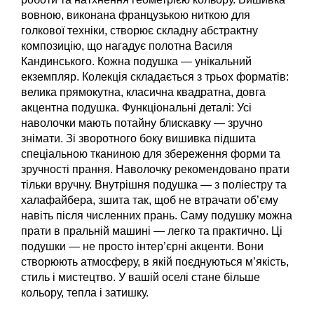
вовною, виконана французькою ниткою для
голкової техніки, створює складну абстрактну
композицію, що нагадує полотна Василя
Кандинського. Кожна подушка — унікальний
екземпляр. Колекція складається з трьох форматів:
велика прямокутна, класична квадратна, довга
акцентна подушка. Функціональні деталі: Усі
наволочки мають потайну блискавку — зручно
знімати. Зі зворотного боку вишивка підшита
спеціальною тканиною для збереження форми та
зручності прання. Наволочку рекомендовано прати
тільки вручну. Внутрішня подушка — з поліестру та
халафайбера, зшита так, щоб не втрачати об’єму
навіть після численних прань. Саму подушку можна
прати в пральній машині — легко та практично. Ці
подушки — не просто інтер’єрні акценти. Вони
створюють атмосферу, в якій поєднуються м’якість,
стиль і мистецтво. У вашій оселі стане більше
кольору, тепла і затишку.